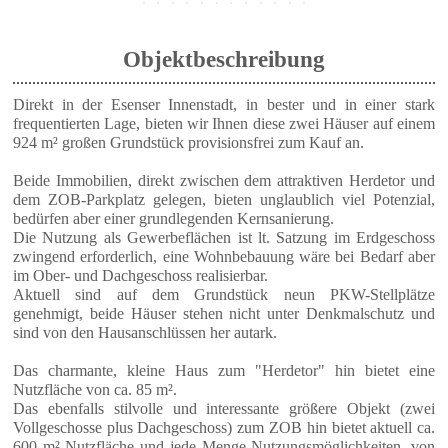
Objektbeschreibung
Direkt in der Esenser Innenstadt, in bester und in einer stark
frequentierten Lage, bieten wir Ihnen diese zwei Häuser auf einem
924 m² großen Grundstück provisionsfrei zum Kauf an.
Beide Immobilien, direkt zwischen dem attraktiven Herdetor und
dem ZOB-Parkplatz gelegen, bieten unglaublich viel Potenzial,
bedürfen aber einer grundlegenden Kernsanierung.
Die Nutzung als Gewerbeflächen ist lt. Satzung im Erdgeschoss
zwingend erforderlich, eine Wohnbebauung wäre bei Bedarf aber
im Ober- und Dachgeschoss realisierbar.
Aktuell sind auf dem Grundstück neun PKW-Stellplätze
genehmigt, beide Häuser stehen nicht unter Denkmalschutz und
sind von den Hausanschlüssen her autark.
Das charmante, kleine Haus zum "Herdetor" hin bietet eine
Nutzfläche von ca. 85 m².
Das ebenfalls stilvolle und interessante größere Objekt (zwei
Vollgeschosse plus Dachgeschoss) zum ZOB hin bietet aktuell ca.
600 m² Nutzfläche und jede Menge Nutzungsmöglichkeiten, von