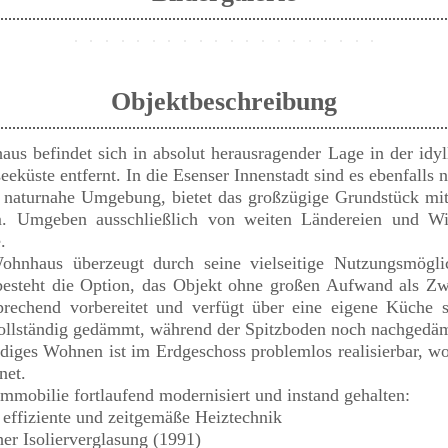
Objektbeschreibung
aus befindet sich in absolut herausragender Lage in der idyl
eküste entfernt. In die Esenser Innenstadt sind es ebenfalls
nd naturnahe Umgebung, bietet das großzügige Grundstück mi
m. Umgeben ausschließlich von weiten Ländereien und Wi
.
hnhaus überzeugt durch seine vielseitige Nutzungsmöglic
besteht die Option, das Objekt ohne großen Aufwand als Zw
sprechend vorbereitet und verfügt über eine eigene Küche 
ollständig gedämmt, während der Spitzboden noch nachgedä
rdiges Wohnen ist im Erdgeschoss problemlos realisierbar, wo
net.
mmobilie fortlaufend modernisiert und instand gehalten:
effiziente und zeitgemäße Heiztechnik
her Isolierverglasung (1991)