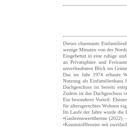
Dieses charmante Einfamilienh
wenige Minuten von der Nordse
Eingebettet in eine ruhige u
an Privatsphäre und Freirau
unverbaubaren Blick ins Grüne
Das im Jahr 1974 erbaute Wo
Nutzung als Einfamilienhaus 
Dachgeschoss ist bereits ent
Zudem ist das Dachgeschoss v
Ein besonderer Vorteil: Ebene
für altersgerechtes Wohnen eig
Im Laufe der Jahre wurde die I
•Gasbrennwerttherme (2022) – 
•Kunststofffenster mit zweifac