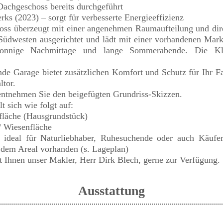
achgeschoss bereits durchgeführt
 (2023) – sorgt für verbesserte Energieeffizienz
ss überzeugt mit einer angenehmen Raumaufteilung und di
h Südwesten ausgerichtet und lädt mit einer vorhandenen Mar
sonnige Nachmittage und lange Sommerabende. Die Kle
de Garage bietet zusätzlichen Komfort und Schutz für Ihr Fa
ltor.
tnehmen Sie den beigefügten Grundriss-Skizzen.
t sich wie folgt auf:
fläche (Hausgrundstück)
 / Wiesenfläche
 ideal für Naturliebhaber, Ruhesuchende oder auch Käufe
 dem Areal vorhanden (s. Lageplan)
t Ihnen unser Makler, Herr Dirk Blech, gerne zur Verfügung.
Ausstattung