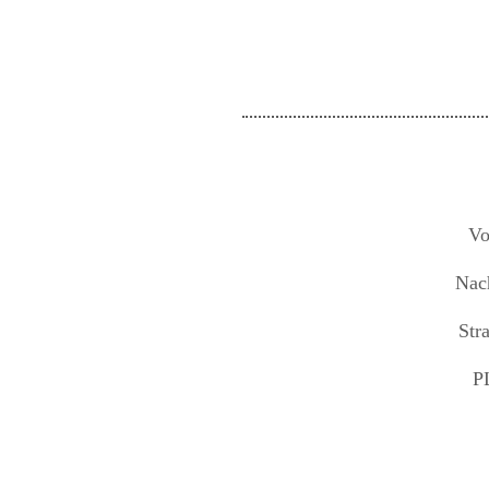
Vo
Nac
Str
P